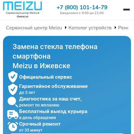
+7 (800) 101-14-79
Ежедневно с 9:00 до 21:00
Сервисный центр Meizu
в
Ижевске
Сервисный центр Meizu
Каталог устройств
Ремон
Замена стекла телефона
смартфона
Meizu в Ижевске
Официальный сервис
Гарантийное обслуживание
до 3 лет
Диагностика за наш счет,
ремонт по желанию
Бесплатный выезд курьера
в день обращения
Срочный ремонт
от 35 минут