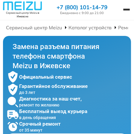
+7 (800) 101-14-79
Ежедневно с 9:00 до 21:00
Сервисный центр Meizu
в
Ижевске
Сервисный центр Meizu
Каталог устройств
Ремон
Замена разъема питания
телефона смартфона
Meizu в Ижевске
Официальный сервис
Гарантийное обслуживание
до 3 лет
Диагностика за наш счет,
ремонт по желанию
Бесплатный выезд курьера
в день обращения
Срочный ремонт
от 35 минут