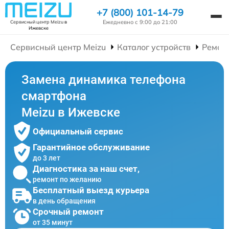
+7 (800) 101-14-79
Ежедневно с 9:00 до 21:00
Сервисный центр Meizu
в
Ижевске
Сервисный центр Meizu
Каталог устройств
Ремон
Замена динамика телефона
смартфона
Meizu в Ижевске
Официальный сервис
Гарантийное обслуживание
до 3 лет
Диагностика за наш счет,
ремонт по желанию
Бесплатный выезд курьера
в день обращения
Срочный ремонт
от 35 минут