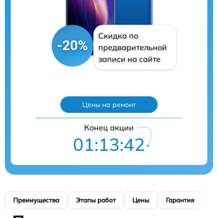
Скидка по
-20%
предварительной
записи на сайте
Цены на ремонт
Конец акции
01:13:41
Преимущества
Этапы работ
Цены
Гарантия
М