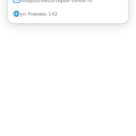
info@izh.meizu-repair-center.ru
ул. Кирова, 142