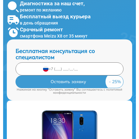
Диагностика за наш счет,
ремонт по желанию
Бесплатный выезд курьера
в день обращения
Срочный ремонт
смартфона Meizu X8 от 35 минут
Бесплатная консультация со
специалистом
Оставить заявку
Нажимая на кнопку "Оставить заявку" Вы соглашаетесь c
политикой
конфиденциальности