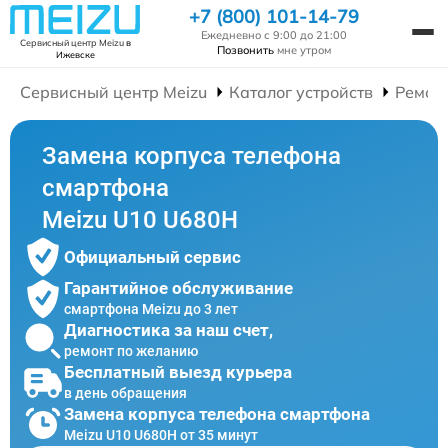
+7 (800) 101-14-79
Ежедневно с 9:00 до 21:00
Сервисный центр Meizu
в
Позвонить
мне утром
Ижевске
Сервисный центр Meizu
Каталог устройств
Ремон
Замена корпуса телефона
смартфона
Meizu U10 U680H
Официальный сервис
Гарантийное обслуживание
смартфона Meizu до 3 лет
Диагностика за наш счет,
ремонт по желанию
Бесплатный выезд курьера
в день обращения
Замена корпуса телефона смартфона
Meizu U10 U680H от 35 минут