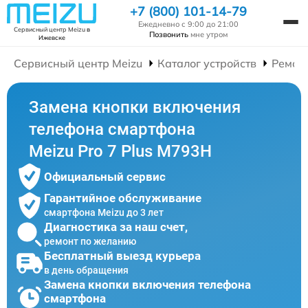
+7 (800) 101-14-79
Ежедневно с 9:00 до 21:00
Сервисный центр Meizu
в
Позвонить
мне утром
Ижевске
Сервисный центр Meizu
Каталог устройств
Ремон
Замена кнопки включения
телефона смартфона
Meizu Pro 7 Plus M793H
Официальный сервис
Гарантийное обслуживание
смартфона Meizu до 3 лет
Диагностика за наш счет,
ремонт по желанию
Бесплатный выезд курьера
в день обращения
Замена кнопки включения телефона
смартфона