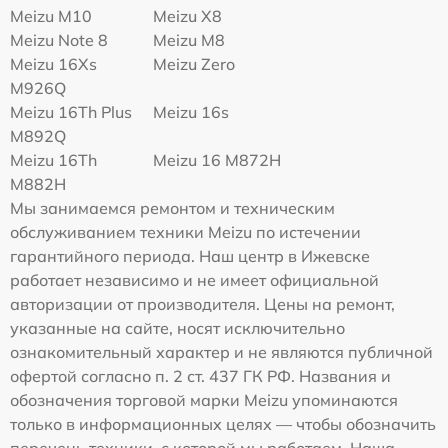
Meizu M10
Meizu X8
Meizu Note 8
Meizu M8
Meizu 16Xs
Meizu Zero
M926Q
Meizu 16Th Plus
Meizu 16s
M892Q
Meizu 16Th
Meizu 16 M872H
M882H
Мы занимаемся ремонтом и техническим
обслуживанием техники Meizu по истечении
гарантийного периода. Наш центр в Ижевске
работает независимо и не имеет официальной
авторизации от производителя. Цены на ремонт,
указанные на сайте, носят исключительно
ознакомительный характер и не являются публичной
офертой согласно п. 2 ст. 437 ГК РФ. Названия и
обозначения торговой марки Meizu упоминаются
только в информационных целях — чтобы обозначить
перечень техники, с которой мы работаем. Наша