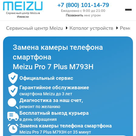
+7 (800) 101-14-79
Ежедневно с 9:00 до 21:00
Сервисный центр Meizu
в
Позвонить
мне утром
Ижевске
Сервисный центр Meizu
Каталог устройств
Ремон
Замена камеры телефона
смартфона
Meizu Pro 7 Plus M793H
Официальный сервис
Гарантийное обслуживание
смартфона Meizu до 3 лет
Диагностика за наш счет,
ремонт по желанию
Бесплатный выезд курьера
в день обращения
Замена камеры телефона смартфона
Meizu Pro 7 Plus M793H от 35 минут