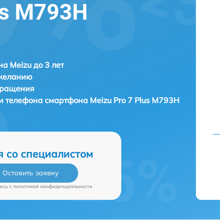
us M793H
а Meizu до 3 лет
 желанию
бращения
ки телефона смартфона
Meizu Pro 7 Plus M793H
я со специалистом
Оставить заявку
есь c
политикой конфиденциальности