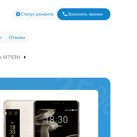
Статус ремонта
Заказать звонок
ы
Отзывы
us M793H