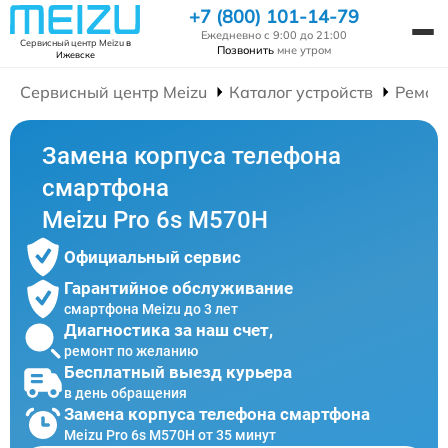
+7 (800) 101-14-79
Ежедневно с 9:00 до 21:00
Сервисный центр Meizu
в
Позвонить
мне утром
Ижевске
Сервисный центр Meizu
Каталог устройств
Ремон
Замена корпуса телефона
смартфона
Meizu Pro 6s M570H
Официальный сервис
Гарантийное обслуживание
смартфона Meizu до 3 лет
Диагностика за наш счет,
ремонт по желанию
Бесплатный выезд курьера
в день обращения
Замена корпуса телефона смартфона
Meizu Pro 6s M570H от 35 минут