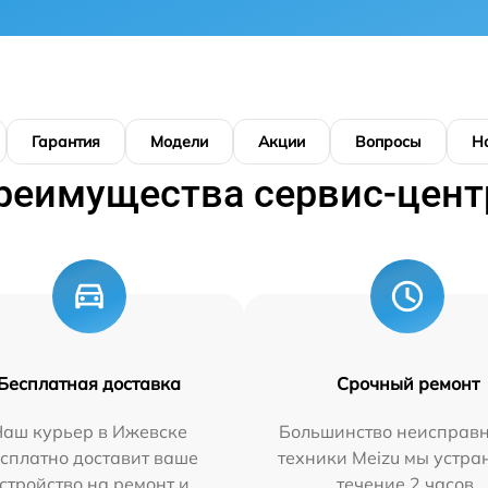
Гарантия
Модели
Акции
Вопросы
Н
реимущества сервис-цент
Бесплатная доставка
Срочный ремонт
Наш курьер в Ижевске
Большинство неисправн
сплатно доставит ваше
техники Meizu мы устра
стройство на ремонт и
течение 2 часов.