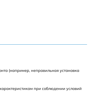
635 р
645 р
835 р
635 р
545 р
онта (например, неправильная установка
695 р
 характеристикам при соблюдении условий
695 р
695 р