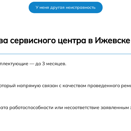
У меня другая неисправность
от 35 мин
от 45 мин
ва сервисного центра в Ижевске
от 60 мин
мплектующие — до 3 месяцев.
от 35 мин
от 30 мин
который напрямую связан с качеством проведенного рем
6
от 50 мин
ата работоспособности или несоответствие заявленным
от 45 мин
o
от 45 мин