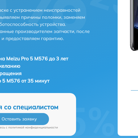
вске с устранением неисправностей
выявляем причины поломки, заменяем
ботоспособность устройства.
анные производителем запчасти, после
 и предоставляем гарантию.
а Meizu Pro 5 M576 до 3 лет
 желанию
бращения
 5 M576 от 35 минут
я со специалистом
Оставить заявку
есь c
политикой конфиденциальности