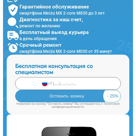
Гарантийное обслуживание
смартфона Meizu MX 2-core M030 до 3 лет
Диагностика за наш счет,
ремонт по желанию
Бесплатный выезд курьера
в день обращения
Срочный ремонт
смартфона Meizu MX 2-core M030 от 35 минут
Бесплатная консультация со
специалистом
Оставить заявку
Нажимая на кнопку "Оставить заявку" Вы соглашаетесь c
политикой
конфиденциальности