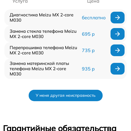
Услуга
Цена
Диагностика Meizu MX 2-core
бесплатно
M030
Замена стекла телефона Meizu
695 р
MX 2-core M030
Перепрошивка телефона Meizu
735 р
MX 2-core M030
Замена материнской платы
телефона Meizu MX 2-core
935 р
M030
У меня другая неисправность
Гарантийные обязательства