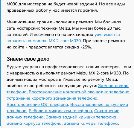
M030 для мастеров не будет новой задачей. На все виды
проведенных работ у нас имеется гарантия.
Минимальные сроки выполнения ремонта. Мы большая
сеть мастерских техники Meizu. Мы имеем более 20 тыс.
запчастей. И возможно на наших складах
уже имеется
запчасть на модель MX 2-core M030
. При заказе ремонта
на сайте - предоставляется скидка -25%.
Знаем свое дело
Будьте уверены в профессионализме наших мастеров - они
с уверенностью выполнят ремонт Meizu MX 2-core M030. По
данным наших мастеров в Ижевске по ремонту Meizu,
наиболее востребованы следующие услуги:
Замена стекла
телефона
,
Восстановление контактной площадки телефона
,
Устранение короткого замыкания телефона
,
Восстановление OS телефона
,
Восстановление загрузчика
телефона
,
Реболинг микросхем телефона
,
Сохранение
данных телефона
,
Замена задней крышки телефона
,
Замена корпуса телефона
,
Замена камеры телефона
.