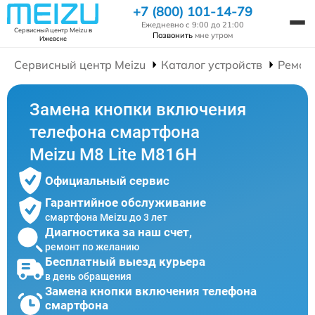
+7 (800) 101-14-79
Ежедневно с 9:00 до 21:00
Сервисный центр Meizu
в
Позвонить
мне утром
Ижевске
Сервисный центр Meizu
Каталог устройств
Ремон
Замена кнопки включения
телефона смартфона
Meizu M8 Lite M816H
Официальный сервис
Гарантийное обслуживание
смартфона Meizu до 3 лет
Диагностика за наш счет,
ремонт по желанию
Бесплатный выезд курьера
в день обращения
Замена кнопки включения телефона
смартфона