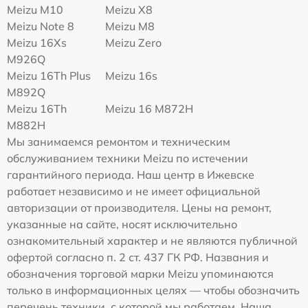
Meizu M10
Meizu X8
Meizu Note 8
Meizu M8
Meizu 16Xs
Meizu Zero
M926Q
Meizu 16Th Plus
Meizu 16s
M892Q
Meizu 16Th
Meizu 16 M872H
M882H
Мы занимаемся ремонтом и техническим
обслуживанием техники Meizu по истечении
гарантийного периода. Наш центр в Ижевске
работает независимо и не имеет официальной
авторизации от производителя. Цены на ремонт,
указанные на сайте, носят исключительно
ознакомительный характер и не являются публичной
офертой согласно п. 2 ст. 437 ГК РФ. Названия и
обозначения торговой марки Meizu упоминаются
только в информационных целях — чтобы обозначить
перечень техники, с которой мы работаем. Наша