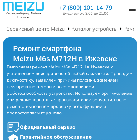
+7 (800) 101-14-79
Ежедневно с 9:00 до 21:00
Сервисный центр Meizu
в
Ижевске
Сервисный центр Meizu
Каталог устройств
Ремон
Ремонт смартфона
Meizu M6s M712H в Ижевске
Выполняем ремонт Meizu M6s M712H в Ижевске с
устранением неисправностей любой сложности. Проводим
диагностику, выявляем причины поломки, заменяем
неисправные детали и восстанавливаем
работоспособность устройства. Используем оригинальные
или рекомендованные производителем запчасти, после
ремонта выполняем проверку всех функций и
предоставляем гарантию.
Официальный сервис
Гарантийное обслуживание