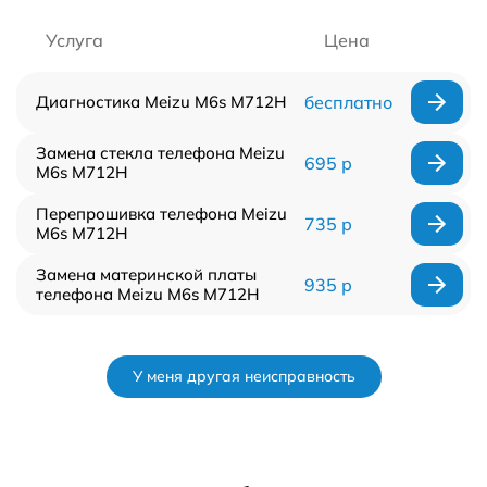
Услуга
Цена
Диагностика Meizu M6s M712H
бесплатно
Замена стекла телефона Meizu
695 р
M6s M712H
Перепрошивка телефона Meizu
735 р
M6s M712H
Замена материнской платы
935 р
телефона Meizu M6s M712H
У меня другая неисправность