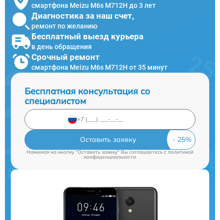
смартфона Meizu M6s M712H до 3 лет
Диагностика за наш счет,
ремонт по желанию
Бесплатный выезд курьера
в день обращения
Срочный ремонт
смартфона Meizu M6s M712H от 35 минут
Бесплатная консультация со
специалистом
Оставить заявку
Нажимая на кнопку "Оставить заявку" Вы соглашаетесь c
политикой
конфиденциальности