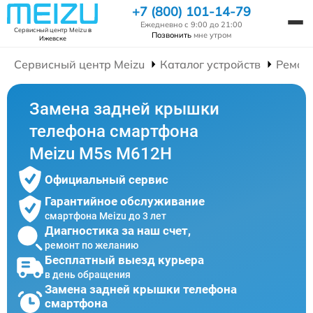
+7 (800) 101-14-79
Ежедневно с 9:00 до 21:00
Сервисный центр Meizu
в
Позвонить
мне утром
Ижевске
Сервисный центр Meizu
Каталог устройств
Ремон
Замена задней крышки
телефона смартфона
Meizu M5s M612H
Официальный сервис
Гарантийное обслуживание
смартфона Meizu до 3 лет
Диагностика за наш счет,
ремонт по желанию
Бесплатный выезд курьера
в день обращения
Замена задней крышки телефона
смартфона