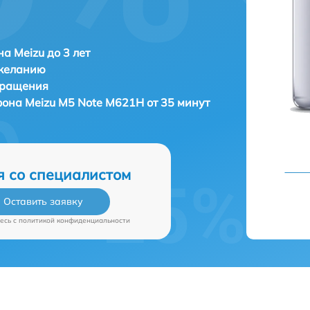
а Meizu до 3 лет
 желанию
бращения
фона
Meizu M5 Note M621H от 35 минут
я со специалистом
Оставить заявку
есь c
политикой конфиденциальности