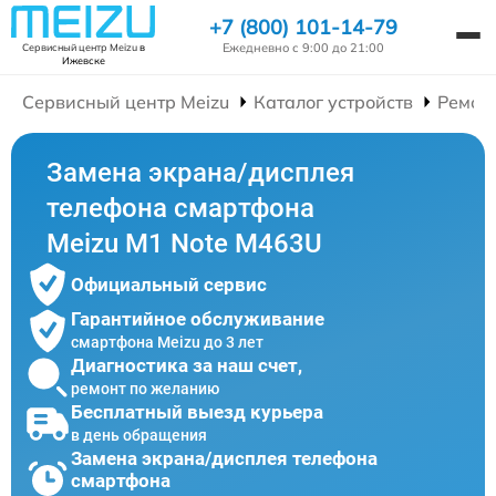
+7 (800) 101-14-79
Ежедневно с 9:00 до 21:00
Сервисный центр Meizu
в
Ижевске
Сервисный центр Meizu
Каталог устройств
Ремон
Замена экрана/дисплея
телефона смартфона
Meizu M1 Note M463U
Официальный сервис
Гарантийное обслуживание
смартфона Meizu до 3 лет
Диагностика за наш счет,
ремонт по желанию
Бесплатный выезд курьера
в день обращения
Замена экрана/дисплея телефона
смартфона