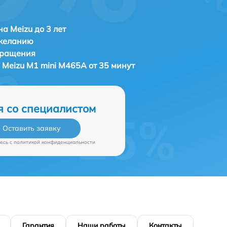
а Meizu до 3 лет
 желанию
бращения
а
Meizu M1 mini M465A от 35 минут
я со специалистом
Оставить заявку
есь c
политикой конфиденциальности
Гарантия
Наши работы
Контакты