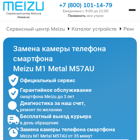
+7 (800) 101-14-79
Ежедневно с 9:00 до 21:00
Сервисный центр Meizu
в
Позвонить
мне утром
Ижевске
Сервисный центр Meizu
Каталог устройств
Ремон
Замена камеры телефона
смартфона
Meizu M1 Metal M57AU
Официальный сервис
Гарантийное обслуживание
смартфона Meizu до 3 лет
Диагностика за наш счет,
ремонт по желанию
Бесплатный выезд курьера
в день обращения
Замена камеры телефона смартфона
Meizu M1 Metal M57AU от 35 минут