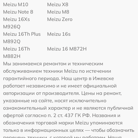
Meizu M10
Meizu X8
Meizu Note 8
Meizu M8
Meizu 16Xs
Meizu Zero
M926Q
Meizu 16Th Plus
Meizu 16s
M892Q
Meizu 16Th
Meizu 16 M872H
M882H
Мы занимаемся ремонтом и техническим
обслуживанием техники Meizu по истечении
гарантийного периода. Наш центр в Ижевске
работает независимо и не имеет официальной
авторизации от производителя. Цены на ремонт,
указанные на сайте, носят исключительно
ознакомительный характер и не являются публичной
офертой согласно п. 2 ст. 437 ГК РФ. Названия и
обозначения торговой марки Meizu упоминаются
только в информационных целях — чтобы обозначить
перечень техники, с которой мы работаем. Наша