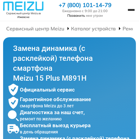
+7 (800) 101-14-79
Ежедневно с 9:00 до 21:00
Сервисный центр Meizu
в
Позвонить
мне утром
Ижевске
Сервисный центр Meizu
Каталог устройств
Ремон
Замена динамика (с
расклейкой) телефона
смартфона
Meizu 15 Plus M891H
Официальный сервис
Гарантийное обслуживание
смартфона Meizu до 3 лет
Диагностика за наш счет,
ремонт по желанию
Бесплатный выезд курьера
в день обращения
Замена динамика (с расклейкой) телефона