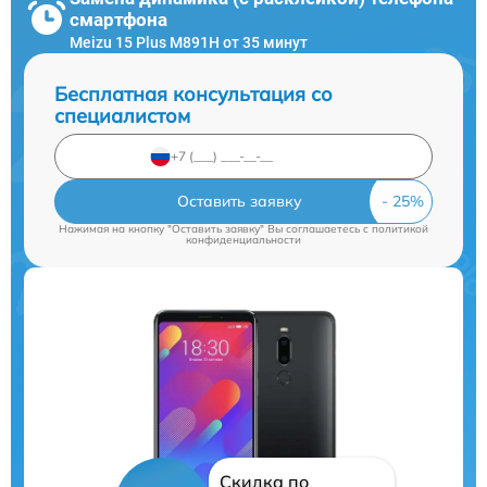
смартфона
Meizu 15 Plus M891H от 35 минут
Бесплатная консультация со
специалистом
Оставить заявку
Нажимая на кнопку "Оставить заявку" Вы соглашаетесь c
политикой
конфиденциальности
Скидка по