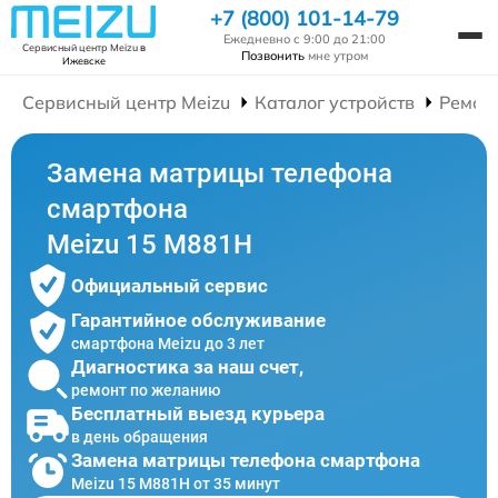
+7 (800) 101-14-79
Ежедневно с 9:00 до 21:00
Сервисный центр Meizu
в
Позвонить
мне утром
Ижевске
Сервисный центр Meizu
Каталог устройств
Ремон
Замена матрицы телефона
смартфона
Meizu 15 M881H
Официальный сервис
Гарантийное обслуживание
смартфона Meizu до 3 лет
Диагностика за наш счет,
ремонт по желанию
Бесплатный выезд курьера
в день обращения
Замена матрицы телефона смартфона
Meizu 15 M881H от 35 минут